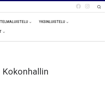
Se
TELMALUISTELU
YKSINLUISTELU
T
 Kokonhallin