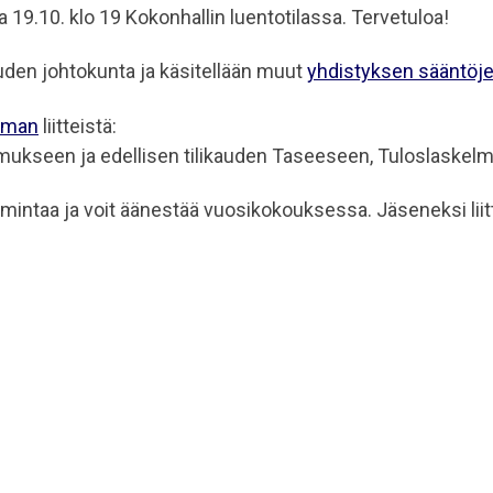
9.10. klo 19 Kokonhallin luentotilassa. Tervetuloa!
en johtokunta ja käsitellään muut
yhdistyksen sääntöj
uman
liitteistä:
ukseen ja edellisen tilikauden Taseeseen, Tuloslaskelma
intaa ja voit äänestää vuosikokouksessa. Jäseneksi lii