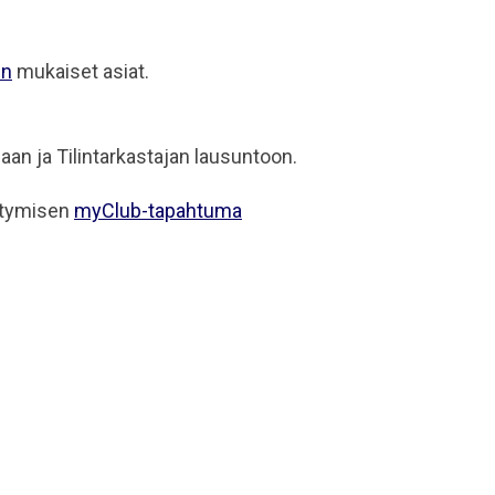
en
mukaiset asiat.
an ja Tilintarkastajan lausuntoon.
ttymisen
myClub-tapahtuma