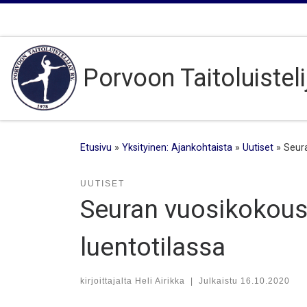
Skip to content
Porvoon Taitoluisteli
Etusivu
»
Yksityinen: Ajankohtaista
»
Uutiset
»
Seura
UUTISET
Seuran vuosikokous
luentotilassa
kirjoittajalta
Heli Airikka
|
Julkaistu
16.10.2020