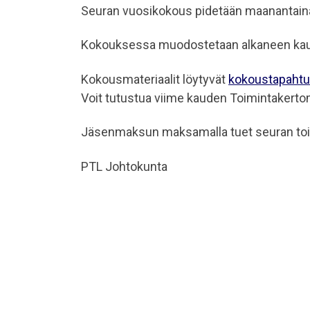
Seuran vuosikokous pidetään maanantaina 1
Kokouksessa muodostetaan alkaneen kaud
Kokousmateriaalit löytyvät
kokoustapaht
Voit tutustua viime kauden Toimintakertom
Jäsenmaksun maksamalla tuet seuran toim
PTL Johtokunta