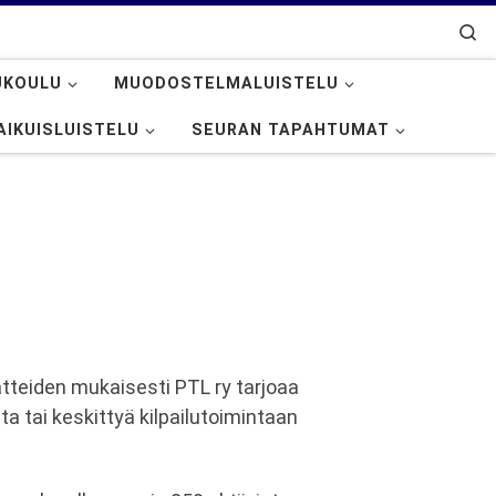
Se
UKOULU
MUODOSTELMALUISTELU
AIKUISLUISTELU
SEURAN TAPAHTUMAT
aatteiden mukaisesti PTL ry tarjoaa
ta tai keskittyä kilpailutoimintaan