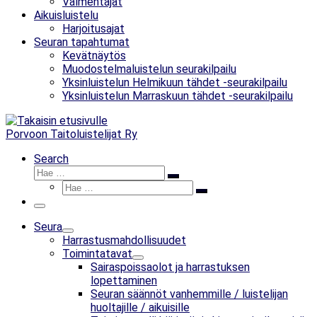
Valmentajat
Aikuisluistelu
Harjoitusajat
Seuran tapahtumat
Kevätnäytös
Muodostelmaluistelun seurakilpailu
Yksinluistelun Helmikuun tähdet -seurakilpailu
Yksinluistelun Marraskuun tähdet -seurakilpailu
Porvoon Taitoluistelijat Ry
Search
Hae
Hae
Hae
…
Hae
…
Valikko
Seura
Harrastusmahdollisuudet
Toimintatavat
Sairaspoissaolot ja harrastuksen
lopettaminen
Seuran säännöt vanhemmille / luistelijan
huoltajille / aikuisille