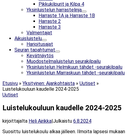
Pikkukilpurit ja Kilpa 4
Yksinluistelun harrastelinja
Harraste 1A ja Harraste 1B
Harraste 2
Harraste 3
Valmentajat
Aikuisluistelu
Harjoitusajat
Seuran tapahtumat
Kevätnäytös
Muodostelmaluistelun seurakilpailu
Yksinluistelun Helmikuun tähdet -seurakilpailu
Yksinluistelun Marraskuun tähdet -seurakilpailu
Etusivu
»
Yksityinen: Ajankohtaista
»
Uutiset
»
Luistelukouluun kaudelle 2024-2025
Uutiset
Luistelukouluun kaudelle 2024-2025
kirjoittajalta
Heli Airikka
|
Julkaistu
6.8.2024
Suosittu luistelukoulu alkaa jälleen. Ilmoita lapsesi mukaan