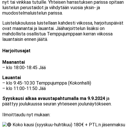
nyt tai vinkkaa tutuille. Yhteisen harrastuksen parissa opitaan
luistelun perustaidot ja viihdytään vuosia yksin- ja
muodostelmaluistelun parissa.
Luistelukoulussa luistellaan kahdesti viikossa, harjoituspäivät
ovat maanantai ja lauantai. Jääharjoittelun lisäksi on
mahdollista osallistua Temppujumppaan kerran viikossa
lauantaisin ennen jäätä.
Harjoitusajat
Maanantai
– klo 18:00-18:45 Jää
Lauantai
– klo 9:45-10:30 Temppujumppa (Kokonhalli)
– klo 11:00-11:50 Jää
Syyskausi alkaa avaustapahtumalla ma 9.9.2024
ja
päättyy joulukuussa seuran yhteiseen joulunäytökseen.
Ilmoittaudu nyt mukaan:
Koko kausi (syyskuu-huhtikuu) 180€ + PTL:n jäsenmaksu