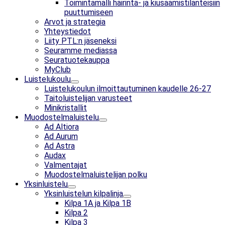
Toimintamalli häirintä- ja kiusaamistilanteisiin
puuttumiseen
Arvot ja strategia
Yhteystiedot
Liity PTL:n jäseneksi
Seuramme mediassa
Seuratuotekauppa
MyClub
Luistelukoulu
Luistelukoulun ilmoittautuminen kaudelle 26-27
Taitoluistelijan varusteet
Minikristallit
Muodostelmaluistelu
Ad Altiora
Ad Aurum
Ad Astra
Audax
Valmentajat
Muodostelmaluistelijan polku
Yksinluistelu
Yksinluistelun kilpalinja
Kilpa 1A ja Kilpa 1B
Kilpa 2
Kilpa 3