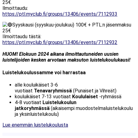
25€.
llmoittaudu:
https://ptl.myclub.fi/groups/13406/events/7112933
Syyskausi (syyskuu-joulukuu) 100€ + PTL:n jäsenmaksu
25€
Ilmoittaudu tästä:
https://ptl.myclub.fi/groups/13406/events/7112932
HUOM! Elokuun 2024 aikana ilmoittautuneiden uusien
luistelijoiden kesken arvotaan maksuton luistelukoulukausi!
Luistelukoulussamme voi harrastaa
alle kouluikäiset 3-6
vuotiaat
Tenavaryhmissä
(Punaiset ja Vihreät)
kouluikäiset 7-13 vuotiaat
Koululaiset
-ryhmässä
4-8 vuotiaat
Luistelukoulun
jatkoryhmässä
(aikaisempi muodostelmaluistelukoulu
ja yksinluistelukoulu)
Lue enemmän luistelukoulusta