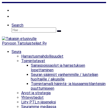
Skip
to
content
Search
Hae
Hae
…
Porvoon Taitoluistelijat Ry
Seura
Harrastusmahdollisuudet
Toimintatavat
Sairaspoissaolot ja harrastuksen
lopettaminen
Seuran säännöt vanhemmille / luistelijan
huoltajille / aikuisille
Toimintamalli häirintä- ja kiusaamistilanteisiin
puuttumiseen
Arvot ja strategia
Yhteystiedot
Liity PTL:n jäseneksi
Seuramme mediassa