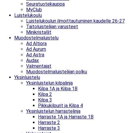
Seuratuotekauppa
MyClub
Luistelukoulu
Luistelukoulun ilmoittautuminen kaudelle 26-27
Taitoluistelijan varusteet
Minikristallit
Muodostelmaluistelu
Ad Altiora
Ad Aurum
Ad Astra
Audax
Valmentajat
Muodostelmaluistelijan polku
Yksinluistelu
Yksinluistelun kilpalinja
Kilpa 1A ja Kilpa 1B
Kilpa 2
Kilpa 3
Pikkukilpurit ja Kilpa 4
Yksinluistelun harrastelinja
Harraste 1A ja Harraste 1B
Harraste 2
Harraste 3